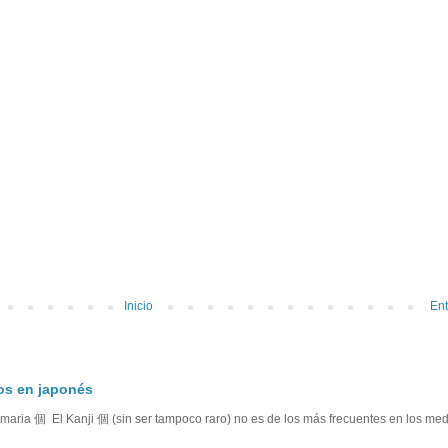
Inicio
Ent
tos en japonés
aria 個 El Kanji 個 (sin ser tampoco raro) no es de los más frecuentes en los medi