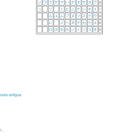
ン
ワ
ラ
ヤ
マ
ハ
ナ
タ
サ
カ
ア
a
っ
リ
ミ
ヒ
ニ
チ
シ
キ
イ
i
ル
ユ
ム
フ
ヌ
ツ
ス
ク
ウ
u
レ
メ
ヘ
ネ
テ
セ
ケ
エ
e
ロ
ヨ
モ
ホ
ノ
ト
ソ
コ
オ
o
rada antigua
...