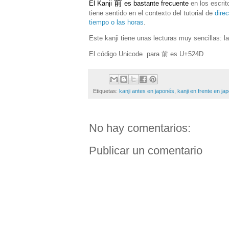
前
El Kanji
es bastante frecuente
en los escri
tiene sentido en el contexto del tutorial de
dire
tiempo o las horas
.
Este kanji tiene unas lecturas muy sencillas: l
El código Unicode para
前
es U+524D
Etiquetas:
kanji antes en japonés
,
kanji en frente en ja
No hay comentarios:
Publicar un comentario