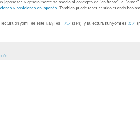
tos japoneses y generalmente se asocia al concepto de "en frente" o "antes"
cciones y posiciones en japonés.
Tambien puede tener sentido cuando habla
a lectura on'yomi
de este Kanji es
ゼ
ン
(zen) y l
a lectura kun'yomi es
ま
え
(
ponés