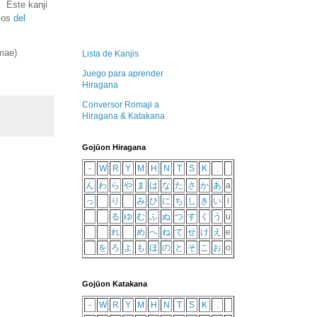
. Este kanji
mos
del
mae
)
Lista de Kanjis
Juego para aprender
Hiragana
Conversor Romaji a
Hiragana & Katakana
Gojūon Hiragana
-
W
R
Y
M
H
N
T
S
K
.
ん
わ
ら
や
ま
は
な
た
さ
か
あ
a
っ
り
み
ひ
に
ち
し
き
い
i
る
ゆ
む
ふ
ぬ
つ
す
く
う
u
れ
め
へ
ね
て
せ
け
え
e
を
ろ
よ
も
ほ
の
と
そ
こ
お
o
Gojūon Katakana
-
W
R
Y
M
H
N
T
S
K
.