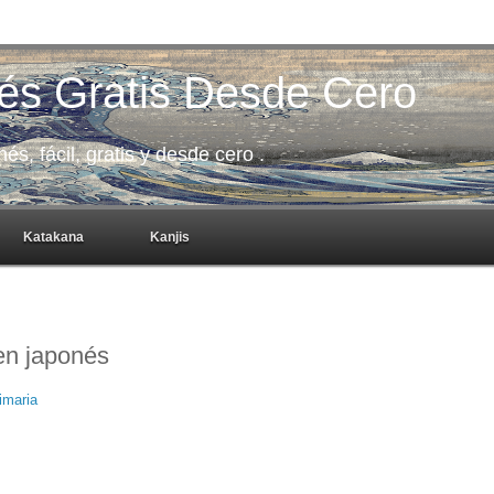
és Gratis Desde Cero
s, fácil, gratis y desde cero .
Katakana
Kanjis
 en japonés
imaria