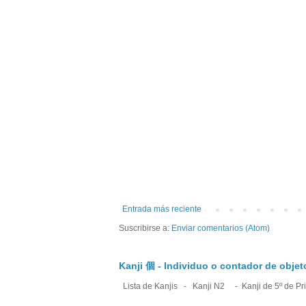
Entrada más reciente
Suscribirse a:
Enviar comentarios (Atom)
Kanji 個 - Individuo o contador de obje
Lista de Kanjis - Kanji N2 - Kanji de 5º de Prim