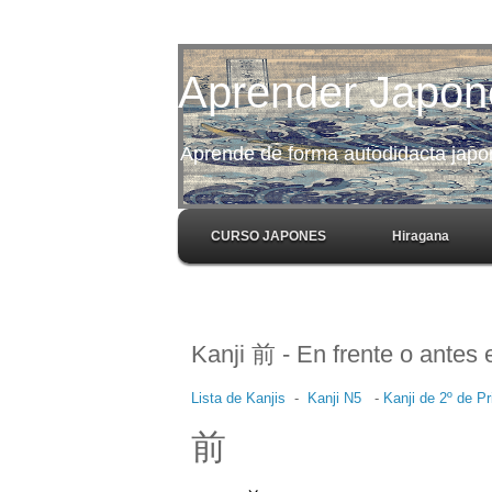
Aprender Japon
Aprende de forma autodidacta japoné
CURSO JAPONES
Hiragana
Kanji 前 - En frente o antes
Lista de Kanjis
-
Kanji N5
-
Kanji de 2º de Pr
前