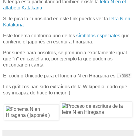
N tenga esta particularidad también existe la
letra N en el
alfabeto Katakana
Si te pica la curiosidad en este link puedes ver la
letra N en
Katakana
Este fonema conforma uno de los
símbolos especiales
que
contiene el japonés en escritura hiragana.
Por suerte para nosotros, se pronuncia exactamente igual
que "n" en castellano, por ejemplo la que podemos
encontrar en ca
n
tar
El código Unicode para el fonema N en Hiragana es
U+3093
Los gráficos han sido extraídos de la Wikipedia, dado que
soy incapaz de hacerlo mejor :)