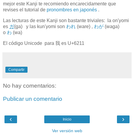
mejor este Kanji te recomiendo encarecidamente que
revises el tutorial de
pronombres en japonés
.
Las lecturas de este Kanji son bastante triviales: la on'yomi
es
ガ
(ga) y las kun'yomi son
わ
れ
(ware) ,
わ
が
(waga)
o
わ
(wa)
El código Unicode para
我
es U+6211
Compartir
No hay comentarios:
Publicar un comentario
‹
›
Inicio
Ver versión web