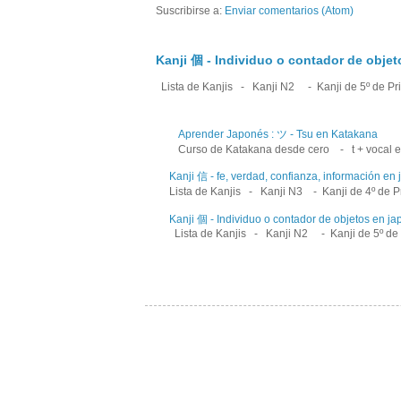
Suscribirse a:
Enviar comentarios (Atom)
Kanji 個 - Individuo o contador de obje
Lista de Kanjis - Kanji N2 - Kanji de 5º de Prim
Aprender Japonés : ツ - Tsu en Katakana
Curso de Katakana desde cero - t + vocal en
Kanji 信 - fe, verdad, confianza, información en
Lista de Kanjis - Kanji N3 - Kanji de 4º de Pri
Kanji 個 - Individuo o contador de objetos en j
Lista de Kanjis - Kanji N2 - Kanji de 5º de Pr