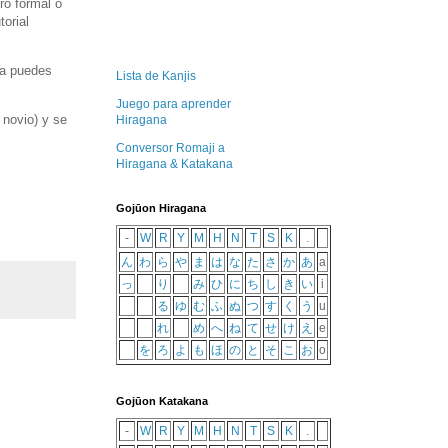
ro formal o
torial
ica puedes
Lista de Kanjis
Juego para aprender
 novio) y se
Hiragana
Conversor Romaji a
Hiragana & Katakana
Gojūon Hiragana
-
W
R
Y
M
H
N
T
S
K
.
ん
わ
ら
や
ま
は
な
た
さ
か
あ
a
っ
り
み
ひ
に
ち
し
き
い
i
る
ゆ
む
ふ
ぬ
つ
す
く
う
u
れ
め
へ
ね
て
せ
け
え
e
を
ろ
よ
も
ほ
の
と
そ
こ
お
o
Gojūon Katakana
-
W
R
Y
M
H
N
T
S
K
.