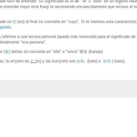
ado fácil de entender. Su significado es el de "el" o "esto" en un registro neut
 de entender mejor este Kanji te recomiendo encarecidamente que revises el tu
ñade un
の
(no) al final se convierte en "suyo". Si te interesa esta característ
japonés
.
 referirse a una tercera persona (queda más reservada para el significado de
 literalmente "esa persona".
r (
女
)
detrás se convierte en "ella" o "novia"
彼女 (kanojo)
as: la on'yomi es
ヒ
(to) y las kun'yomi son
か
れ
(kare) o
か
の
( kano).