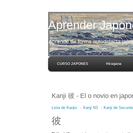
Aprender Japon
Aprende de forma autodidacta japoné
CURSO JAPONES
Hiragana
Kanji 彼 - El o novio en jap
Lista de Kanjis
-
Kanji N3
-
Kanji de Secunda
彼