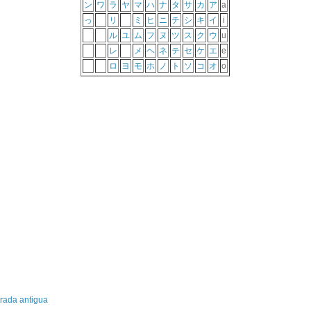
ン
ワ
ラ
ヤ
マ
ハ
ナ
タ
サ
カ
ア
a
っ
リ
ミ
ヒ
ニ
チ
シ
キ
イ
i
ル
ユ
ム
フ
ヌ
ツ
ス
ク
ウ
u
レ
メ
ヘ
ネ
テ
セ
ケ
エ
e
ロ
ヨ
モ
ホ
ノ
ト
ソ
コ
オ
o
rada antigua