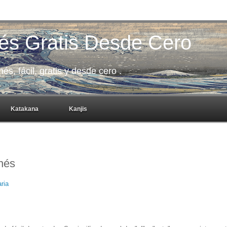
és Gratis Desde Cero
s, fácil, gratis y desde cero .
Katakana
Kanjis
onés
ria