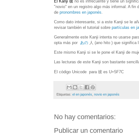
El Kanji 彼
no es infrecuente y tiene un signific
"novio" en un registro algo más informal. A fin
de
pronombres en japonés
.
Como dato interesante, si a este Kanji se le a
revisar también el tutorial sobre
partículas en 
Generalmente este Kanji intenta no usarse para
opta más por
あ
の
人
(
ano hito ) que significa
Este mismo Kanji si se le pone el Kanji de muje
Las lecturas de este Kanji son bastante sencill
El código Unicode para
彼
es U+5F7C
Etiquetas:
el en japonés
,
novio en japonés
No hay comentarios:
Publicar un comentario