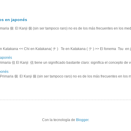
tos en japonés
aria 個 El Kanji 個 (sin ser tampoco raro) no es de los más frecuentes en los medi
 Katakana << Chi en Katakana( チ ) Te en Katakana ( テ ) >> El fonema Tsu en j.
 japonés
maria 信 El Kanji 信 tiene un significado bastante claro: significa el concepto de ve
aponés
imaria 個 El Kanji 個 (sin ser tampoco raro) no es de los más frecuentes en los me
Con la tecnología de
Blogger
.